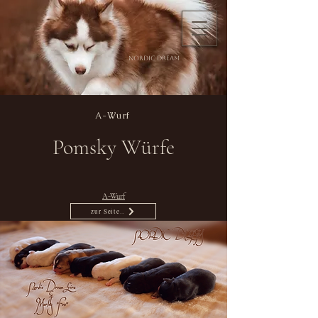
Nordic Dream
A-Wurf
Pomsky Würfe
A-Wurf
zur Seite..